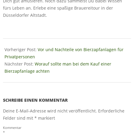
Dich gut amüsieren. Noch dazu sammelst Du dabei Wissen
fürs Leben an. Erlebe eine spaßige Brauereitour in der
Düsseldorfer Altstadt.
2020-
10-
Vorheriger Post:
Vor und Nachteile von Bierzapfanlagen für
18
Privatpersonen
Nächster Post:
Worauf sollte man bei dem Kauf einer
Bierzapfanlage achten
SCHREIBE EINEN KOMMENTAR
Deine E-Mail-Adresse wird nicht veröffentlicht.
Erforderliche
Felder sind mit
*
markiert
Kommentar
*