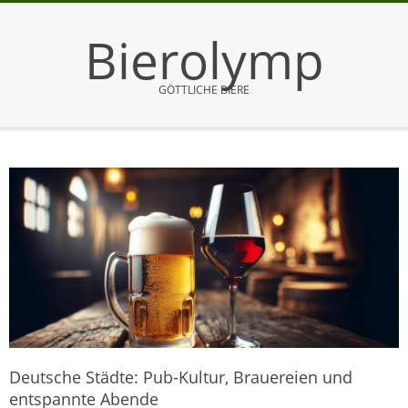
Skip
to
Bierolymp
content
GÖTTLICHE BIERE
Primary
Navigation
Menu
Deutsche Städte: Pub-Kultur, Brauereien und
entspannte Abende